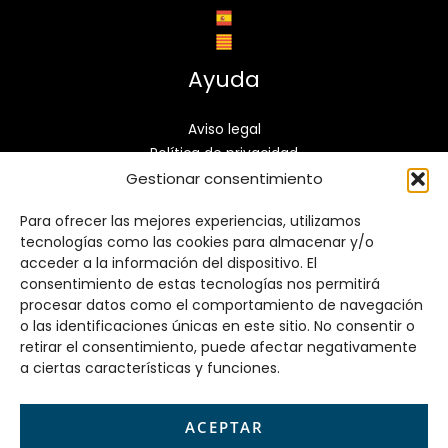
Ayuda
Aviso legal
Política de privacidad
Política de cookies
Gestionar consentimiento
Accesibilidad
Para ofrecer las mejores experiencias, utilizamos
Mapa del sitio
tecnologías como las cookies para almacenar y/o
Contacto
acceder a la información del dispositivo. El
consentimiento de estas tecnologías nos permitirá
procesar datos como el comportamiento de navegación
Carrer de Lluís Jover, 104, 08340 Vilassar de Mar,
o las identificaciones únicas en este sitio. No consentir o
Barcelona
retirar el consentimiento, puede afectar negativamente
info@construccionesa2a2.es
a ciertas características y funciones.
937 59 33 96
ACEPTAR